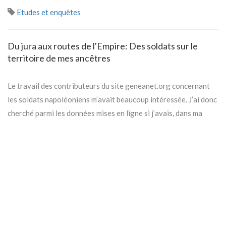
Etudes et enquêtes
Du jura aux routes de l'Empire: Des soldats sur le
territoire de mes ancêtres
Le travail des contributeurs du site geneanet.org concernant
les soldats napoléoniens m’avait beaucoup intéressée. J’ai donc
cherché parmi les données mises en ligne si j’avais, dans ma
généalogie, ces « héros » portant les valeurs de la Révolution
française en s’engageant au service de la nation, puis, plus tard,
ceux qui, à la suite de leur empereur, sont partis conquérir
l’Europe.
Lire la suite
Etudes et enquêtes