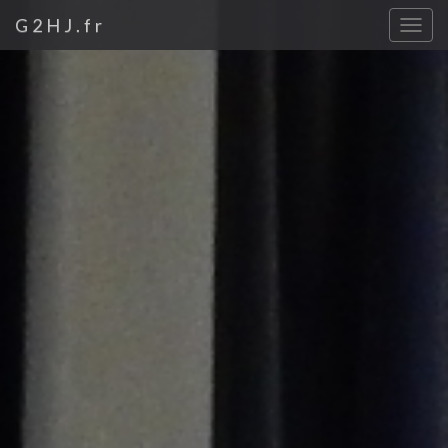
Previous
Nex
G2HJ.fr